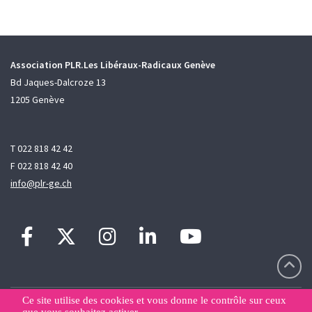
Association PLR.Les Libéraux-Radicaux Genève
Bd Jaques-Dalcroze 13
1205 Genève
T 022 818 42 42
F 022 818 42 40
info@plr-ge.ch
Ce site utilise des cookies et vous donne le contrôle sur ceux
Contact
Sitemap
Déclaration de confidentialité