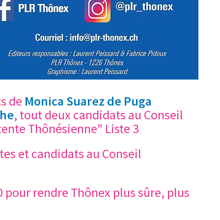
s de
Monica Suarez de Puga
che
, tout deux candidats au Conseil
ntente Thônésienne" Liste 3
tes et candidats au Conseil
pour rendre Thônex plus sûre, plus