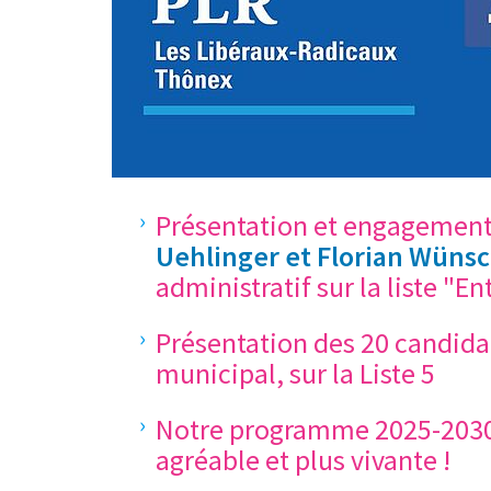
Présentation et engagement
Uehlinger et Florian Wüns
administratif sur la liste "E
Présentation des 20 candida
municipal, sur la Liste 5
Notre programme 2025-2030 
agréable et plus vivante !