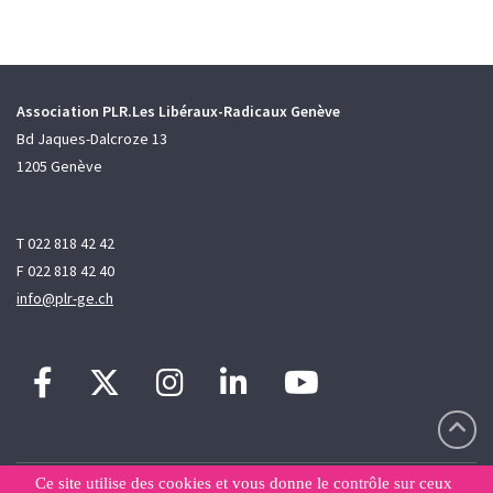
Association PLR.Les Libéraux-Radicaux Genève
Bd Jaques-Dalcroze 13
1205 Genève
T 022 818 42 42
F 022 818 42 40
info@plr-ge.ch
Ce site utilise des cookies et vous donne le contrôle sur ceux
Contact
Sitemap
Déclaration de confidentialité