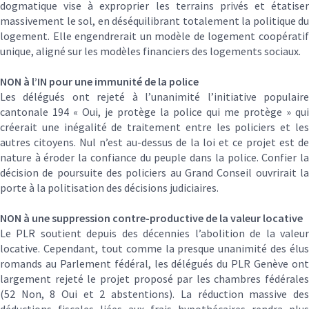
dogmatique vise à exproprier les terrains privés et étatiser
massivement le sol, en déséquilibrant totalement la politique du
logement. Elle engendrerait un modèle de logement coopératif
unique, aligné sur les modèles financiers des logements sociaux.
NON à l’IN pour une immunité de la police
Les délégués ont rejeté à l’unanimité l’initiative populaire
cantonale 194 « Oui, je protège la police qui me protège » qui
créerait une inégalité de traitement entre les policiers et les
autres citoyens. Nul n’est au-dessus de la loi et ce projet est de
nature à éroder la confiance du peuple dans la police. Confier la
décision de poursuite des policiers au Grand Conseil ouvrirait la
porte à la politisation des décisions judiciaires.
NON à une suppression contre-productive de la valeur locative
Le PLR soutient depuis des décennies l’abolition de la valeur
locative. Cependant, tout comme la presque unanimité des élus
romands au Parlement fédéral, les délégués du PLR Genève ont
largement rejeté le projet proposé par les chambres fédérales
(52 Non, 8 Oui et 2 abstentions). La réduction massive des
déductions fiscales liées aux frais hypothécaires rendra plus