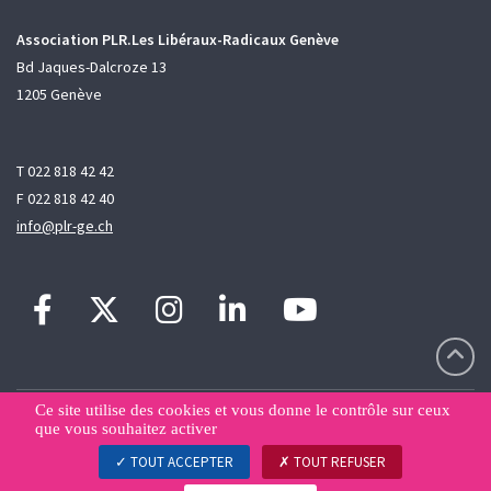
Association PLR.Les Libéraux-Radicaux Genève
Bd Jaques-Dalcroze 13
1205 Genève
T 022 818 42 42
F 022 818 42 40
info@plr-ge.ch
Ce site utilise des cookies et vous donne le contrôle sur ceux
Contact
Sitemap
Déclaration de confidentialité
que vous souhaitez activer
Gestion des données
TOUT ACCEPTER
TOUT REFUSER
© PLR.Les Libéraux-Radicaux