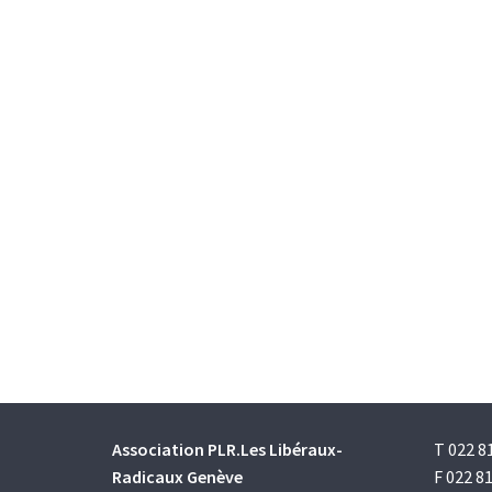
Association PLR.Les Libéraux-
T 022 8
Radicaux Genève
F 022 81