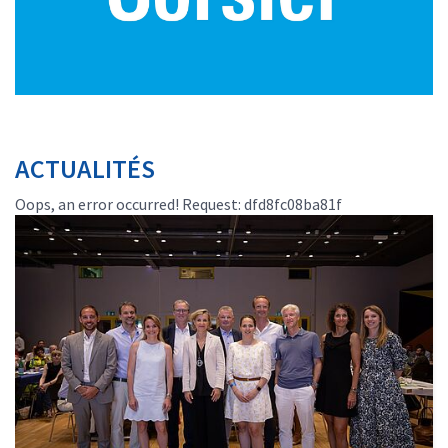
ACTUALITÉS
Oops, an error occurred! Request: dfd8fc08ba81f