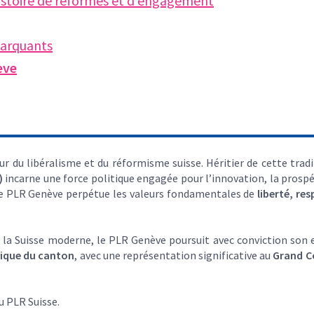
histoire de réformes et d’engagement
arquants
ève
ur du libéralisme et du réformisme suisse. Héritier de cette tra
)
incarne une force politique engagée pour l’innovation, la prospér
le PLR Genève perpétue les valeurs fondamentales de
liberté, res
nné la Suisse moderne, le PLR Genève poursuit avec conviction s
tique du canton
, avec une représentation significative au
Grand C
au PLR Suisse.