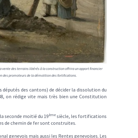
 vente des terrains libérés à la construction offrira un apport financier
un des promoteurs de la démolition des fortifications.
s députés des cantons) de décider la dissolution du
48, on rédige vite mais très bien une Constitution
ème
 la seconde moitié du 19
siècle, les fortifications
s de chemin de fer sont construites.
ional genevois mais aussi les Rentes genevoises. Les