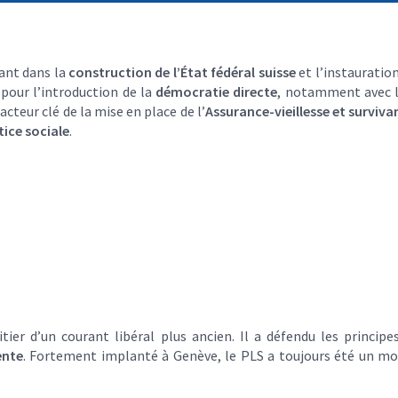
nant dans la
construction de l’État fédéral suisse
et l’instauratio
 pour l’introduction de la
démocratie directe
, notamment avec l
cteur clé de la mise en place de l’
Assurance-vieillesse et surviva
tice sociale
.
ritier d’un courant libéral plus ancien. Il a défendu les princip
ente
. Fortement implanté à Genève, le PLS a toujours été un m