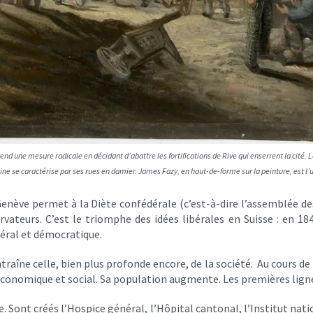
end une mesure radicale en décidant d’abattre les fortifications de Rive qui enserrent la cité. La
aine se caractérise par ses rues en damier. James Fazy, en haut-de-forme sur la peinture, est l’
 Genève permet à la Diète confédérale (c’est-à-dire l’assemblée de
vateurs. C’est le triomphe des idées libérales en Suisse : en 18
déral et démocratique.
traîne celle, bien plus profonde encore, de la société. Au cours de
économique et social. Sa population augmente. Les premières ligne
e. Sont créés l’Hospice général, l’Hôpital cantonal, l’Institut nat