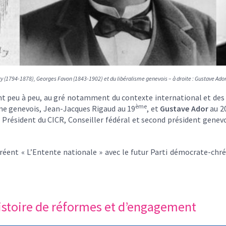
zy (1794-1878), Georges Favon (1843-1902) et du libéralisme genevois – à droite : Gustave Ado
hent peu à peu, au gré notamment du contexte international et de
ème
sme genevois, Jean-Jacques Rigaud au 19
, et
Gustave Ador
au 2
 Président du CICR, Conseiller fédéral et second président genevoi
ils créent « L’Entente nationale » avec le futur Parti démocrate-chr
histoire de réformes et d’engagement