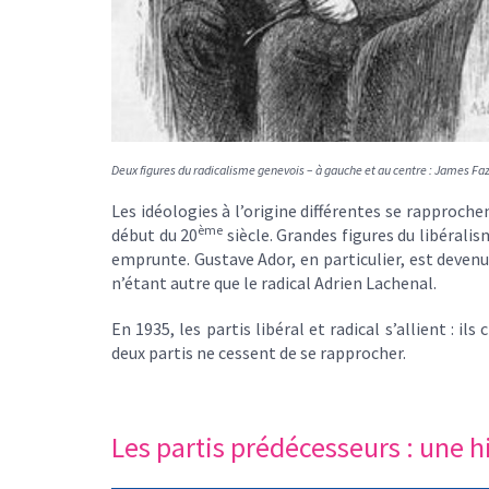
Deux figures du radicalisme genevois – à gauche et au centre : James Fa
Les idéologies à l’origine différentes se rapproc
ème
début du 20
siècle. Grandes figures du libérali
emprunte. Gustave Ador, en particulier, est devenu
n’étant autre que le radical Adrien Lachenal.
En 1935, les partis libéral et radical s’allient : 
deux partis ne cessent de se rapprocher.
Les partis prédécesseurs : une 