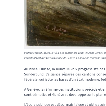
(François Métral, après 1849). Le 15 septembre 1849, le Grand Conseil pr
important tant à l’État qu’à la ville de Genève. La nouvelle couronne urb
Au niveau suisse, la nouvelle voix progressiste de
Sonderbund, l’alliance séparée des cantons conser
fédérale, qui jette les bases d’un État moderne, fé
A Genève, la réforme des institutions précède et en
sont démolies et Genève se développe sur le plan 
L'école publique est désormais laïque et obligatoir