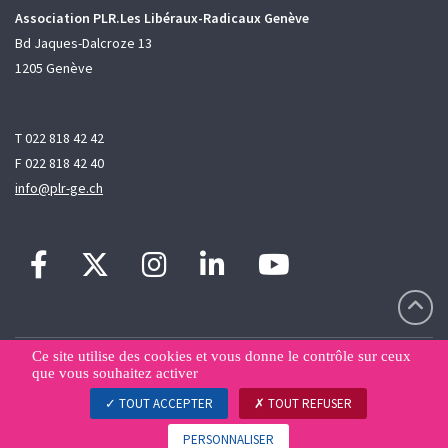
Association PLR.Les Libéraux-Radicaux Genève
Bd Jaques-Dalcroze 13
1205 Genève
T 022 818 42 42
F 022 818 42 40
info@plr-ge.ch
Ce site utilise des cookies et vous donne le contrôle sur ceux
Contact
Sitemap
Déclaration de confidentialité
que vous souhaitez activer
Gestion des données
TOUT ACCEPTER
TOUT REFUSER
© PLR.Les Libéraux-Radicaux
PERSONNALISER
Une création
WNG agence digitale