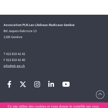
Association PLR.Les Libéraux-Radicaux Genève
Bd Jaques-Dalcroze 13
1205 Genève
T 022 818 42 42
F 022 818 42 40
info@plr-ge.ch
Ce site utilise des cookies et vous donne le contrôle sur ceux
Contact
Sitemap
Déclaration de confidentialité