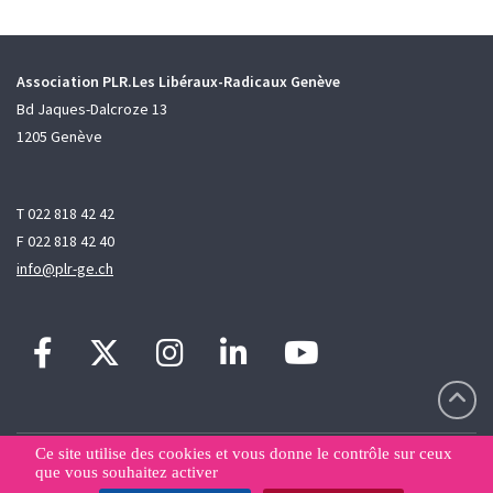
Association PLR.Les Libéraux-Radicaux Genève
Bd Jaques-Dalcroze 13
1205 Genève
T 022 818 42 42
F 022 818 42 40
info@plr-ge.ch
Ce site utilise des cookies et vous donne le contrôle sur ceux
Contact
Sitemap
Déclaration de confidentialité
que vous souhaitez activer
Gestion des données